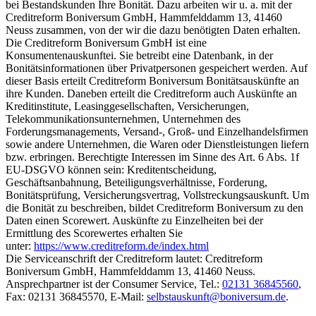
bei Bestandskunden Ihre Bonität. Dazu arbeiten wir u. a. mit der
Creditreform Boniversum GmbH, Hammfelddamm 13, 41460
Neuss zusammen, von der wir die dazu benötigten Daten erhalten.
Die Creditreform Boniversum GmbH ist eine
Konsumentenauskunftei. Sie betreibt eine Datenbank, in der
Bonitätsinformationen über Privatpersonen gespeichert werden. Auf
dieser Basis erteilt Creditreform Boniversum Bonitätsauskünfte an
ihre Kunden. Daneben erteilt die Creditreform auch Auskünfte an
Kreditinstitute, Leasinggesellschaften, Versicherungen,
Telekommunikationsunternehmen, Unternehmen des
Forderungsmanagements, Versand-, Groß- und Einzelhandelsfirmen
sowie andere Unternehmen, die Waren oder Dienstleistungen liefern
bzw. erbringen. Berechtigte Interessen im Sinne des Art. 6 Abs. 1f
EU-DSGVO können sein: Kreditentscheidung,
Geschäftsanbahnung, Beteiligungsverhältnisse, Forderung,
Bonitätsprüfung, Versicherungsvertrag, Vollstreckungsauskunft. Um
die Bonität zu beschreiben, bildet Creditreform Boniversum zu den
Daten einen Scorewert. Auskünfte zu Einzelheiten bei der
Ermittlung des Scorewertes erhalten Sie
unter:
https://www.creditreform.de/index.html
Die Serviceanschrift der Creditreform lautet: Creditreform
Boniversum GmbH, Hammfelddamm 13, 41460 Neuss.
Ansprechpartner ist der Consumer Service, Tel.:
02131 36845560
,
Fax: 02131 36845570, E-Mail:
selbstauskunft@boniversum.de
.