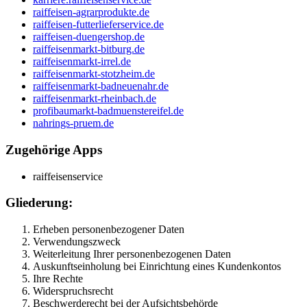
raiffeisen-agrarprodukte.de
raiffeisen-futterlieferservice.de
raiffeisen-duengershop.de
raiffeisenmarkt-bitburg.de
raiffeisenmarkt-irrel.de
raiffeisenmarkt-stotzheim.de
raiffeisenmarkt-badneuenahr.de
raiffeisenmarkt-rheinbach.de
profibaumarkt-badmuenstereifel.de
nahrings-pruem.de
Zugehörige Apps
raiffeisenservice
Gliederung:
Erheben personenbezogener Daten
Verwendungszweck
Weiterleitung Ihrer personenbezogenen Daten
Auskunftseinholung bei Einrichtung eines Kundenkontos
Ihre Rechte
Widerspruchsrecht
Beschwerderecht bei der Aufsichtsbehörde