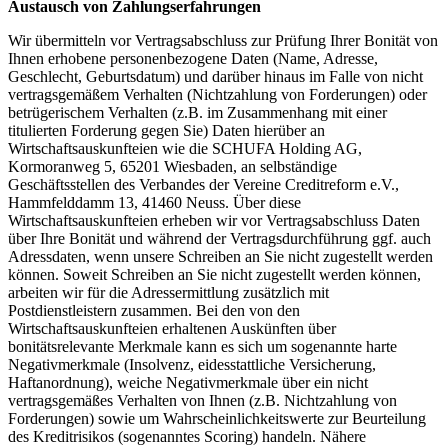
Austausch von Zahlungserfahrungen
Wir übermitteln vor Vertragsabschluss zur Prüfung Ihrer Bonität von
Ihnen erhobene personenbezogene Daten (Name, Adresse,
Geschlecht, Geburtsdatum) und darüber hinaus im Falle von nicht
vertragsgemäßem Verhalten (Nichtzahlung von Forderungen) oder
betrügerischem Verhalten (z.B. im Zusammenhang mit einer
titulierten Forderung gegen Sie) Daten hierüber an
Wirtschaftsauskunfteien wie die SCHUFA Holding AG,
Kormoranweg 5, 65201 Wiesbaden, an selbständige
Geschäftsstellen des Verbandes der Vereine Creditreform e.V.,
Hammfelddamm 13, 41460 Neuss. Über diese
Wirtschaftsauskunfteien erheben wir vor Vertragsabschluss Daten
über Ihre Bonität und während der Vertragsdurchführung ggf. auch
Adressdaten, wenn unsere Schreiben an Sie nicht zugestellt werden
können. Soweit Schreiben an Sie nicht zugestellt werden können,
arbeiten wir für die Adressermittlung zusätzlich mit
Postdienstleistern zusammen. Bei den von den
Wirtschaftsauskunfteien erhaltenen Auskünften über
bonitätsrelevante Merkmale kann es sich um sogenannte harte
Negativmerkmale (Insolvenz, eidesstattliche Versicherung,
Haftanordnung), weiche Negativmerkmale über ein nicht
vertragsgemäßes Verhalten von Ihnen (z.B. Nichtzahlung von
Forderungen) sowie um Wahrscheinlichkeitswerte zur Beurteilung
des Kreditrisikos (sogenanntes Scoring) handeln. Nähere