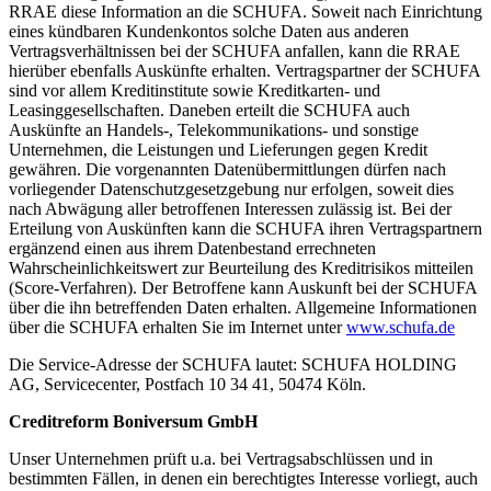
RRAE diese Information an die SCHUFA. Soweit nach Einrichtung
eines kündbaren Kundenkontos solche Daten aus anderen
Vertragsverhältnissen bei der SCHUFA anfallen, kann die RRAE
hierüber ebenfalls Auskünfte erhalten. Vertragspartner der SCHUFA
sind vor allem Kreditinstitute sowie Kreditkarten- und
Leasinggesellschaften. Daneben erteilt die SCHUFA auch
Auskünfte an Handels-, Telekommunikations- und sonstige
Unternehmen, die Leistungen und Lieferungen gegen Kredit
gewähren. Die vorgenannten Datenübermittlungen dürfen nach
vorliegender Datenschutzgesetzgebung nur erfolgen, soweit dies
nach Abwägung aller betroffenen Interessen zulässig ist. Bei der
Erteilung von Auskünften kann die SCHUFA ihren Vertragspartnern
ergänzend einen aus ihrem Datenbestand errechneten
Wahrscheinlichkeitswert zur Beurteilung des Kreditrisikos mitteilen
(Score-Verfahren). Der Betroffene kann Auskunft bei der SCHUFA
über die ihn betreffenden Daten erhalten. Allgemeine Informationen
über die SCHUFA erhalten Sie im Internet unter
www.schufa.de
Die Service-Adresse der SCHUFA lautet: SCHUFA HOLDING
AG, Servicecenter, Postfach 10 34 41, 50474 Köln.
Creditreform Boniversum GmbH
Unser Unternehmen prüft u.a. bei Vertragsabschlüssen und in
bestimmten Fällen, in denen ein berechtigtes Interesse vorliegt, auch