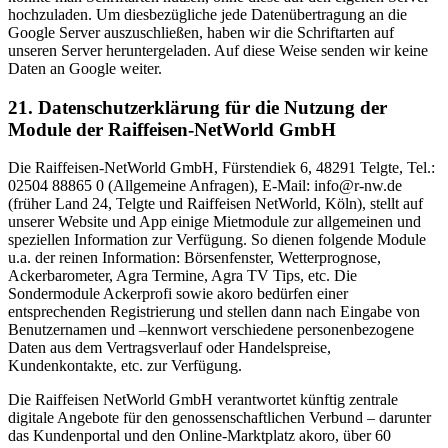
hochzuladen. Um diesbezügliche jede Datenübertragung an die
Google Server auszuschließen, haben wir die Schriftarten auf
unseren Server heruntergeladen. Auf diese Weise senden wir keine
Daten an Google weiter.
21. Datenschutzerklärung für die Nutzung der
Module der Raiffeisen-NetWorld GmbH
Die Raiffeisen-NetWorld GmbH, Fürstendiek 6, 48291 Telgte, Tel.:
02504 88865 0 (Allgemeine Anfragen), E-Mail: info@r-nw.de
(früher Land 24, Telgte und Raiffeisen NetWorld, Köln), stellt auf
unserer Website und App einige Mietmodule zur allgemeinen und
speziellen Information zur Verfügung. So dienen folgende Module
u.a. der reinen Information: Börsenfenster, Wetterprognose,
Ackerbarometer, Agra Termine, Agra TV Tips, etc. Die
Sondermodule Ackerprofi sowie akoro bedürfen einer
entsprechenden Registrierung und stellen dann nach Eingabe von
Benutzernamen und –kennwort verschiedene personenbezogene
Daten aus dem Vertragsverlauf oder Handelspreise,
Kundenkontakte, etc. zur Verfügung.
Die Raiffeisen NetWorld GmbH verantwortet künftig zentrale
digitale Angebote für den genossenschaftlichen Verbund – darunter
das Kundenportal und den Online-Marktplatz akoro, über 60