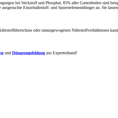
rgungen bei Stickstoff und Phosphat. 85% aller Gartenböden sind beisp
e ausgesuchte Einzelnährstoff- und Spurenelementdünger an. Sie lasse
ährstoffüberschuss oder unausgewogenen Nährstoffverhältnissen kaum 
se
und
Düngeempfehlung
aus Expertenhand!