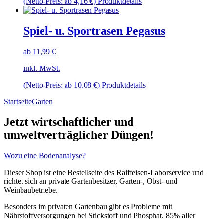
Dieses
(Netto-Preis: ab
4,16
€
)
Produktdetails
gewählt
Produkt
werden
weist
mehrere
Spiel- u. Sportrasen Pegasus
Varianten
auf.
ab
11,99
€
Die
Optionen
inkl. MwSt.
können
auf
Dieses
(Netto-Preis: ab
10,08
€
)
Produktdetails
der
Produkt
Produktseite
Startseite
Garten
weist
gewählt
mehrere
werden
Varianten
Jetzt wirtschaftlicher und
auf.
umweltverträglicher Düngen!
Die
Optionen
können
Wozu eine Bodenanalyse?
auf
der
Dieser Shop ist eine Bestellseite des Raiffeisen-Laborservice und
Produktseite
richtet sich an private Gartenbesitzer, Garten-, Obst- und
gewählt
Weinbaubetriebe.
werden
Besonders im privaten Gartenbau gibt es Probleme mit
Nährstoffversorgungen bei Stickstoff und Phosphat. 85% aller