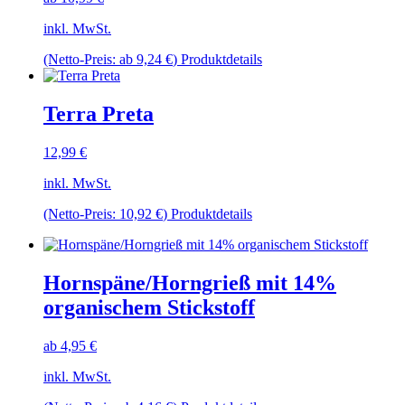
inkl. MwSt.
Dieses
(Netto-Preis: ab
9,24
€
)
Produktdetails
Produkt
weist
mehrere
Terra Preta
Varianten
auf.
12,99
€
Die
Optionen
inkl. MwSt.
können
auf
Dieses
(Netto-Preis:
10,92
€
)
Produktdetails
der
Produkt
Produktseite
weist
gewählt
mehrere
werden
Varianten
Hornspäne/Horngrieß mit 14%
auf.
organischem Stickstoff
Die
Optionen
können
ab
4,95
€
auf
der
inkl. MwSt.
Produktseite