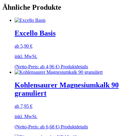
Ähnliche Produkte
Excello Basis
ab
5,90
€
inkl. MwSt.
Dieses
(Netto-Preis: ab
4,96
€
)
Produktdetails
Produkt
weist
mehrere
Kohlensaurer Magnesiumkalk 90
Varianten
granuliert
auf.
Die
Optionen
ab
7,95
€
können
auf
inkl. MwSt.
der
Dieses
Produktseite
(Netto-Preis: ab
6,68
€
)
Produktdetails
Produkt
gewählt