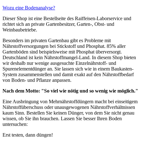
Optionen
können
Wozu eine Bodenanalyse?
auf
der
Dieser Shop ist eine Bestellseite des Raiffeisen-Laborservice und
Produktseite
richtet sich an private Gartenbesitzer, Garten-, Obst- und
gewählt
Weinbaubetriebe.
werden
Besonders im privaten Gartenbau gibt es Probleme mit
Nährstoffversorgungen bei Stickstoff und Phosphat. 85% aller
Gartenböden sind beispielsweise mit Phosphat überversorgt.
Deutschland ist kein Nährstoffmangel-Land. In diesem Shop bieten
wir deshalb nur wenige ausgesuchte Einzelnährstoff- und
Spurenelementdünger an. Sie lassen sich wie in einem Baukasten-
System zusammenstellen und damit exakt auf den Nährstoffbedarf
von Boden- und Pflanze anpassen.
Nach dem Motto: "So viel wie nötig und so wenig wie möglich."
Eine Ausbringung von Mehrnährstoffdüngern macht bei einseitigem
Nährstoffüberschuss oder unausgewogenen Nährstoffverhältnissen
kaum Sinn. Bestellen Sie keinen Dünger, von dem Sie nicht genau
wissen, ob Sie ihn brauchen. Lassen Sie besser Ihren Boden
untersuchen:
Erst testen, dann düngen!