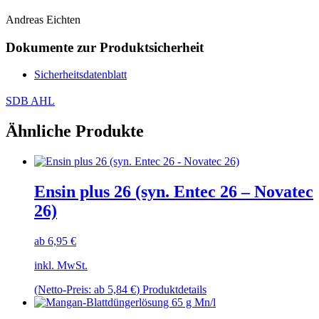
Andreas Eichten
Dokumente zur Produktsicherheit
Sicherheitsdatenblatt
SDB AHL
Ähnliche Produkte
Ensin plus 26 (syn. Entec 26 – Novatec
26)
ab
6,95
€
inkl. MwSt.
Dieses
(Netto-Preis: ab
5,84
€
)
Produktdetails
Produkt
weist