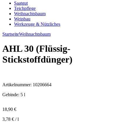
Saatgut
Teichpflege
Weihnachtsbaum
Weinbau
Werkzeuge & Nützliches
Startseite
Weihnachtsbaum
AHL 30 (Flüssig-
Stickstoffdünger)
Artikelnummer:
10206664
Gebinde
:
5 l
18,90
€
3,78
€
/
l