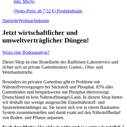
inkl. MwSt.
können
auf
Dieses
(Netto-Preis: ab
7,52
€
)
Produktdetails
der
Produkt
Produktseite
Startseite
Weihnachtsbaum
weist
gewählt
mehrere
werden
Varianten
Jetzt wirtschaftlicher und
auf.
umweltverträglicher Düngen!
Die
Optionen
können
Wozu eine Bodenanalyse?
auf
der
Dieser Shop ist eine Bestellseite des Raiffeisen-Laborservice und
Produktseite
richtet sich an private Gartenbesitzer, Garten-, Obst- und
gewählt
Weinbaubetriebe.
werden
Besonders im privaten Gartenbau gibt es Probleme mit
Nährstoffversorgungen bei Stickstoff und Phosphat. 85% aller
Gartenböden sind beispielsweise mit Phosphat überversorgt.
Deutschland ist kein Nährstoffmangel-Land. In diesem Shop bieten
wir deshalb nur wenige ausgesuchte Einzelnährstoff- und
Spurenelementdünger an. Sie lassen sich wie in einem Baukasten-
System zusammenstellen und damit exakt auf den Nährstoffbedarf
von Boden- und Pflanze anpassen.